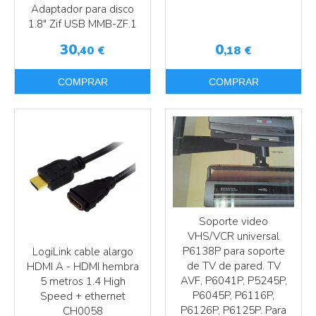
Adaptador para disco
1.8" Zif USB MMB-ZF.1
30
0
,40
€
,18
€
COMPRAR
COMPRAR
Más info
Más info
Soporte video
VHS/VCR universal
P6138P para soporte
LogiLink cable alargo
de TV de pared. TV
HDMI A - HDMI hembra
AVF, P6041P, P5245P,
5 metros 1.4 High
P6045P, P6116P,
Speed + ethernet
P6126P, P6125P. Para
CH0058