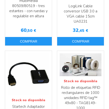
multimedia
80509/80519 - tres
LogiLink Cable
estantes - con ruedas y
conversor USB 3.0 a
regulable en altura
VGA cable 15cm
UA0231
60
32
,50
€
,45
€
COMPRAR
COMPRAR
Más info
Más info
Stock no disponible
Rollo de etiquetas RFID
rectangulares de 1000
unidades RFID tag™
Stock no disponible
49x80 - TAG8149-
Startech Adaptador
1000