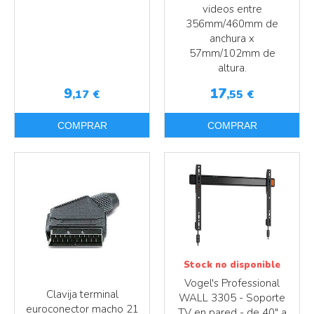
videos entre
356mm/460mm de
anchura x
57mm/102mm de
altura.
9
17
,17
€
,55
€
COMPRAR
COMPRAR
Más info
Más info
Stock no disponible
Vogel's Professional
Clavija terminal
WALL 3305 - Soporte
euroconector macho 21
TV en pared - de 40" a