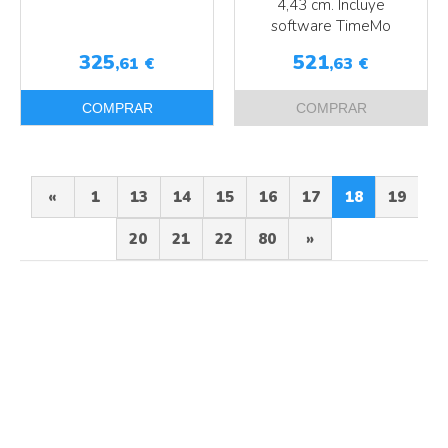
4,43 cm. Incluye
software TimeMo
325
521
,61
€
,63
€
COMPRAR
COMPRAR
«
1
13
14
15
16
17
18
19
20
21
22
80
»