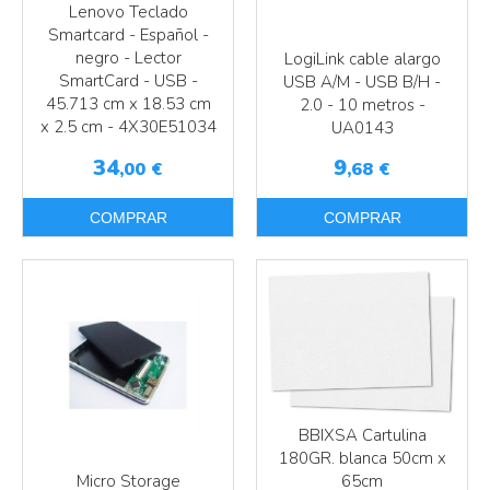
Lenovo Teclado
Smartcard - Español -
negro - Lector
LogiLink cable alargo
SmartCard - USB -
USB A/M - USB B/H -
45.713 cm x 18.53 cm
2.0 - 10 metros -
x 2.5 cm - 4X30E51034
UA0143
34
9
,00
€
,68
€
Más info
COMPRAR
COMPRAR
Más info
BBIXSA Cartulina
180GR. blanca 50cm x
65cm
Micro Storage