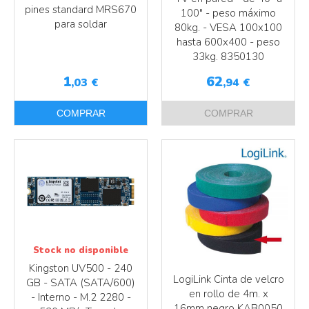
pines standard MRS670
100" - peso máximo
para soldar
80kg. - VESA 100x100
hasta 600x400 - peso
33kg. 8350130
1
62
,03
€
,94
€
COMPRAR
COMPRAR
Stock no disponible
Kingston UV500 - 240
LogiLink Cinta de velcro
GB - SATA (SATA/600)
en rollo de 4m. x
- Interno - M.2 2280 -
16mm negro KAB0050