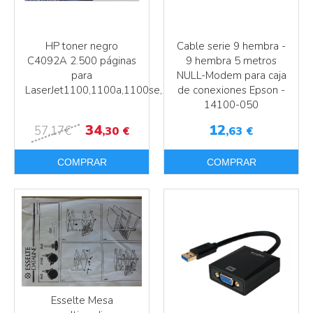
HP toner negro
Cable serie 9 hembra -
C4092A 2.500 páginas
9 hembra 5 metros
para
NULL-Modem para caja
LaserJet1100,1100a,1100se,1100xi,3200,3200m,3200se
de conexiones Epson -
14100-050
34
12
57
,17
€
,30
€
,63
€
COMPRAR
COMPRAR
Más info
Más info
Esselte Mesa