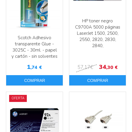
HP toner negro
C9700A 5000 páginas
LaserJet 1500, 2500,
Scotch Adhesivo
2550, 2820, 2830,
transparente Glue -
2840,
Más info
3025C - 30ml. - papel
y cartón - sin solventes
Más info
1
34
57
,17
€
,74
€
,30
€
COMPRAR
COMPRAR
OFERTA