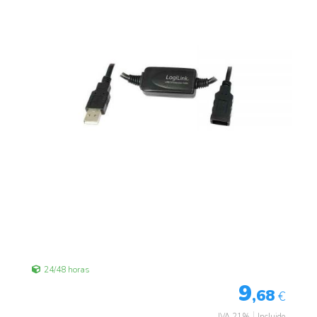
24/48 horas
9
,68
€
IVA 21%
Incluido