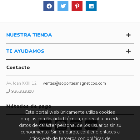
NUESTRA TIENDA
TE AYUDAMOS
Contacto
Av. Joan XXIII, 12
ventas@soportesmagneticos.com
936383800
Métodos de pago
Este portal web únicamente utiliza cookies
propias con finalidad técnica, no recaba ni cede
datos de carácter personal de los usuarios sin su
conocimiento. Sin embargo, contiene enlaces a
sitios web de terceros con políticas de