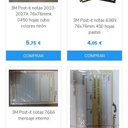
3M Post-it notas 2010-
2027X 76x76mmk
0450 hojas cubo
3M Post-it notas 636N
colores neón
76x76mm 450 hojas
Más info
pastel
Más info
5
4
,75
€
,05
€
COMPRAR
COMPRAR
3M Post-it notas 7666
mensaje interno