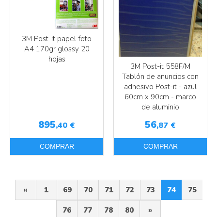
3M Post-it papel foto
A4 170gr glossy 20
hojas
3M Post-it 558F/M
Tablón de anuncios con
adhesivo Post-it - azul
60cm x 90cm - marco
de aluminio
895
56
,40
€
,87
€
COMPRAR
COMPRAR
«
1
69
70
71
72
73
74
75
76
77
78
80
»