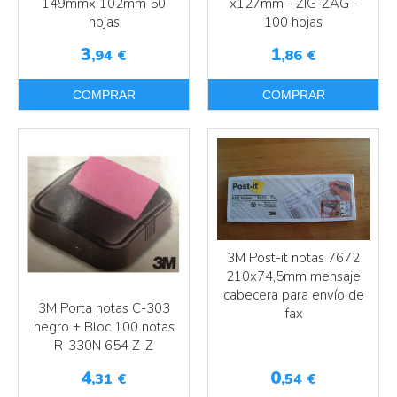
149mmx 102mm 50
x127mm - ZIG-ZAG -
hojas
100 hojas
3
1
,94
€
,86
€
COMPRAR
COMPRAR
3M Post-it notas 7672
210x74,5mm mensaje
cabecera para envío de
3M Porta notas C-303
Más info
fax
negro + Bloc 100 notas
Más info
R-330N 654 Z-Z
4
0
,31
€
,54
€