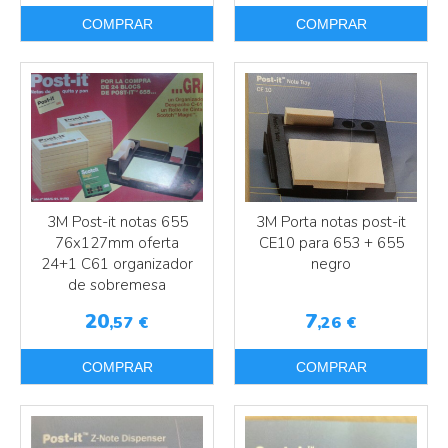
COMPRAR
COMPRAR
3M Post-it notas 655
3M Porta notas post-it
76x127mm oferta
CE10 para 653 + 655
24+1 C61 organizador
negro
de sobremesa
Más info
20
7
,57
€
,26
€
Más info
COMPRAR
COMPRAR