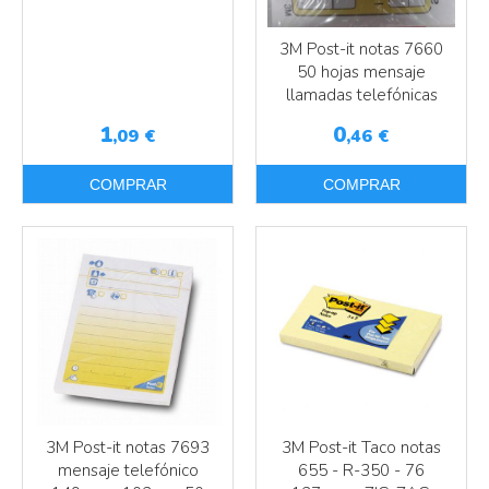
Más info
Más info
3M Post-it notas 7660
50 hojas mensaje
llamadas telefónicas
1
0
,09
€
,46
€
COMPRAR
COMPRAR
3M Post-it notas 7693
3M Post-it Taco notas
Más info
Más info
mensaje telefónico
655 - R-350 - 76