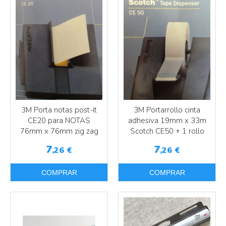
3M Porta notas post-it
3M Portarrollo cinta
CE20 para NOTAS
adhesiva 19mm x 33m
76mm x 76mm zig zag
Scotch CE50 + 1 rollo
7
7
,26
€
,26
€
COMPRAR
COMPRAR
Más info
Más info