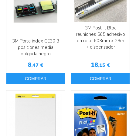
3M Post-it Bloc
reuniones 565 adhesivo
en rollo 603mm x 23m
3M Porta index CE30 3
+ dispensador
posiciones media
pulgada negro
8
18
,47
€
,15
€
COMPRAR
COMPRAR
Más info
Más info