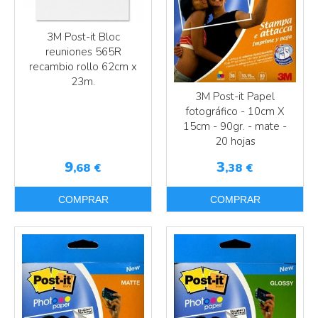
3M Post-it Bloc
reuniones 565R
recambio rollo 62cm x
23m.
3M Post-it Papel
fotográfico - 10cm X
15cm - 90gr. - mate -
20 hojas
9
3
,68
€
,38
€
COMPRAR
COMPRAR