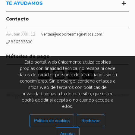
TE AYUDAMOS
Contacto
Av. Joan XXIII, 12
ventas@soportesmagneticos.com
936383800
Métodos de pago
Este portal web únicamente utiliza cookies
propias con finalidad técnica, no recaba ni cede
datos de carácter personal de los usuarios sin su
conocimiento. Sin embargo, contiene enlaces a
sitios web de terceros con políticas de
privacidad ajenas a la de este sitio, que usted
© Copyright SMC |
Aviso legal
|
Política de privacidad
|
Cookies
| Desarrollo
podrá decidir si acepta o no cuando acceda a
web: SMC
ellos.
Política de cookies
Rechazar
Aceptar