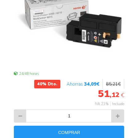
24/48 horas
34
,09
€
85
,21
€
40%
Dto.
51
,12
€
IVA 21%
Incluido
COMPRAR