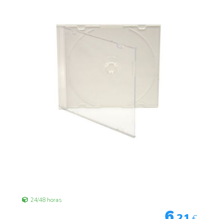
24/48 horas
6
,21
€