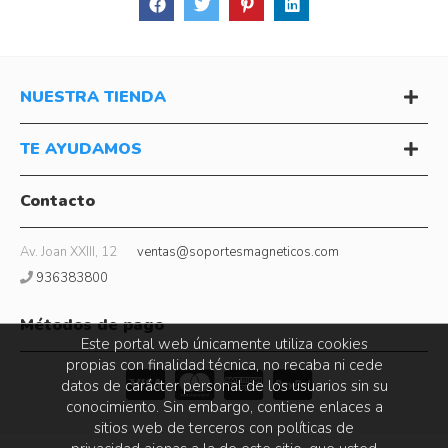
NUESTRA TIENDA
TE AYUDAMOS
Contacto
Av. Joan XXIII, 12
ventas@soportesmagneticos.com
936383800
Métodos de pago
Este portal web únicamente utiliza cookies
propias con finalidad técnica, no recaba ni cede
datos de carácter personal de los usuarios sin su
conocimiento. Sin embargo, contiene enlaces a
sitios web de terceros con políticas de