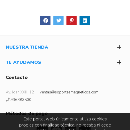
NUESTRA TIENDA
TE AYUDAMOS
Contacto
Av. Joan XXIII, 12
ventas@soportesmagneticos.com
936383800
Métodos de pago
Este portal web únicamente utiliza cookies
propias con finalidad técnica, no recaba ni cede