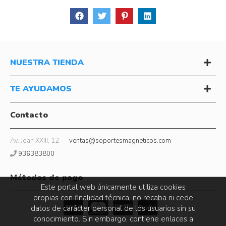
NUESTRA TIENDA
TE AYUDAMOS
Contacto
Av. Joan XXIII, 12
ventas@soportesmagneticos.com
936383800
Métodos de pago
Este portal web únicamente utiliza cookies
propias con finalidad técnica, no recaba ni cede
datos de carácter personal de los usuarios sin su
conocimiento. Sin embargo, contiene enlaces a