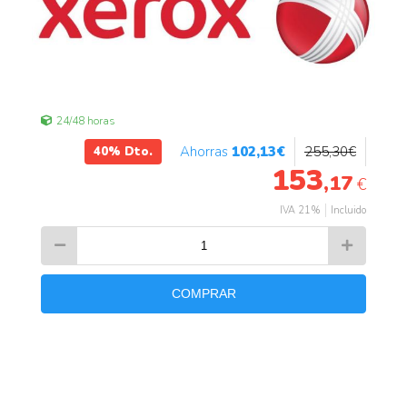
24/48 horas
102
,13
€
255
,30
€
40%
Dto.
153
,17
€
IVA 21%
Incluido
COMPRAR