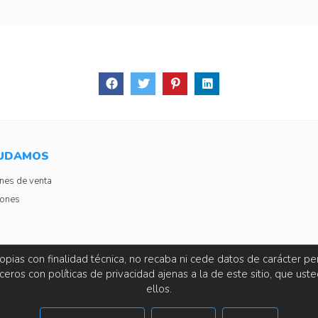
YUDAMOS
nes de venta
iones
opias con finalidad técnica, no recaba ni cede datos de carácter per
eros con políticas de privacidad ajenas a la de este sitio, que ust
ellos.