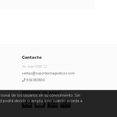
Contacto
Av. Joan XXIII, 12
ventas@soportesmagneticos.com
936383800
Métodos de pago
sonal de los usuarios sin su conocimiento. Sin
ed podrá decidir si acepta o no cuando acceda a