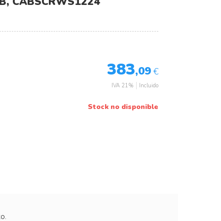
B, CABSCRWS1224
383
,09
€
IVA 21%
Incluido
Stock no disponible
o.