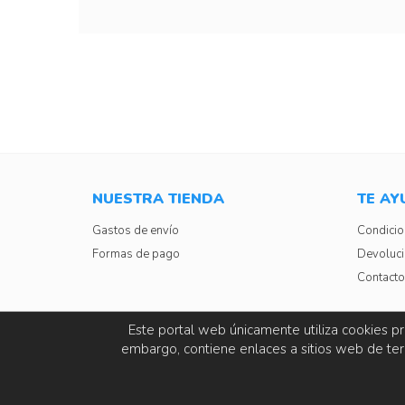
NUESTRA TIENDA
TE A
Gastos de envío
Condicio
Formas de pago
Devoluc
Contacto
Este portal web únicamente utiliza cookies pr
embargo, contiene enlaces a sitios web de terc