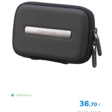
24/48 horas
36
,70
€
IVA 21%
Incluido