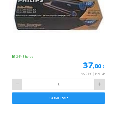
24/48 horas
37
,80
€
IVA 21%
Incluido
COMPRAR