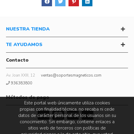
NUESTRA TIENDA
TE AYUDAMOS
Contacto
Av. Joan XXIII, 12
ventas@soportesmagneticos.com
936383800
Métodos de pago
Este portal web únicamente utiliza cookies
propias con finalidad técnica, no recaba ni cede
datos de carácter personal de los usuarios sin su
conocimiento. Sin embargo, contiene enlaces a
sitios web de terceros con políticas de