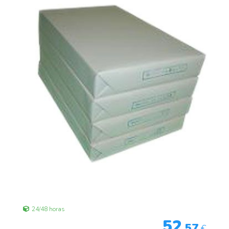
24/48 horas
52
,57
€