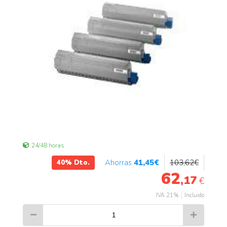
24/48 horas
41
,45
€
103
,62
€
40%
Dto.
62
,17
€
IVA 21%
Incluido