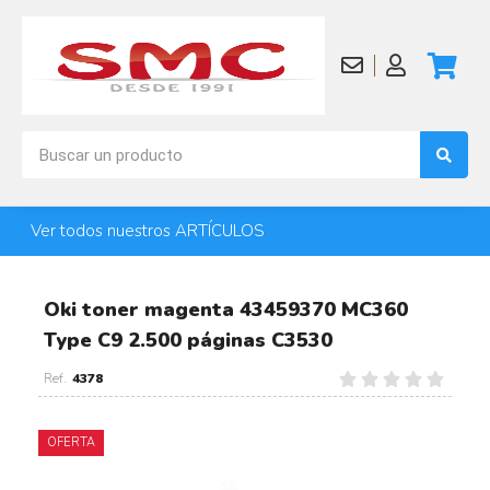
Ver todos nuestros ARTÍCULOS
Oki toner magenta 43459370 MC360
Type C9 2.500 páginas C3530
4378
OFERTA