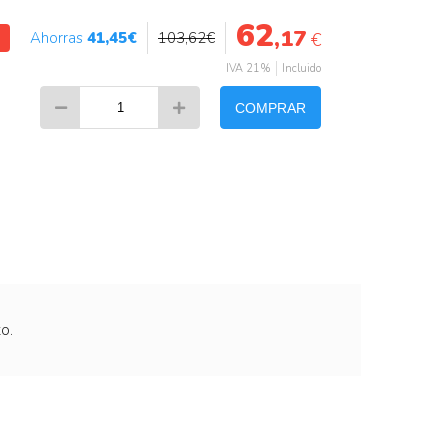
62
,17
41
,45
€
103
,62
€
€
IVA 21%
Incluido
COMPRAR
o.