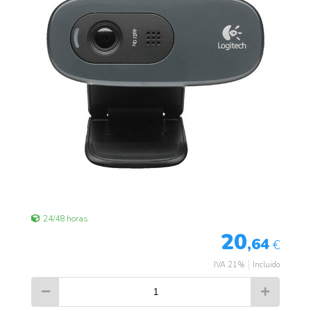
24/48 horas
20
,64
€
IVA 21%
Incluido