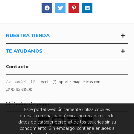
NUESTRA TIENDA
TE AYUDAMOS
Contacto
Av. Joan XXIII, 12
ventas@soportesmagneticos.com
936383800
Métodos de pago
Este portal web únicamente utiliza cookies
propias con finalidad técnica, no recaba ni cede
datos de carácter personal de los usuarios sin su
conocimiento. Sin embargo, contiene enlaces a