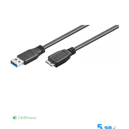
24/48 horas
5
,98
€