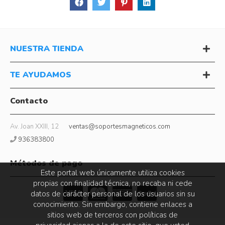
NUESTRA TIENDA
TE AYUDAMOS
Contacto
Av. Joan XXIII, 12
ventas@soportesmagneticos.com
936383800
Métodos de pago
Este portal web únicamente utiliza cookies
propias con finalidad técnica, no recaba ni cede
datos de carácter personal de los usuarios sin su
conocimiento. Sin embargo, contiene enlaces a
sitios web de terceros con políticas de