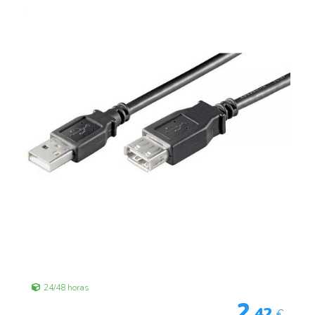
24/48 horas
2
,42
€