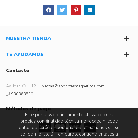
NUESTRA TIENDA
TE AYUDAMOS
Contacto
Av. Joan XXIII, 12
ventas@soportesmagneticos.com
936383800
Métodos de pago
Este portal web únicamente utiliza cookies
propias con finalidad técnica, no recaba ni cede
datos de carácter personal de los usuarios sin su
conocimiento. Sin embargo, contiene enlaces a