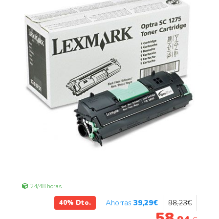
24/48 horas
39
,29
€
98
,23
€
40%
Dto.
58