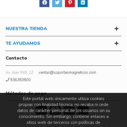
NUESTRA TIENDA
TE AYUDAMOS
Contacto
Av. Joan XXIII, 12
ventas@soportesmagneticos.com
936383800
Métodos de pago
Este portal web únicamente utiliza cookies
propias con finalidad técnica, no recaba ni cede
datos de carácter personal de los usuarios sin su
conocimiento. Sin embargo, contiene enlaces a
sitios web de terceros con políticas de