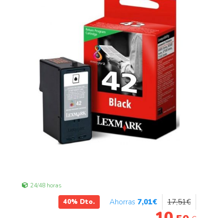
24/48 horas
7
,01
€
17
,51
€
40%
Dto.
10