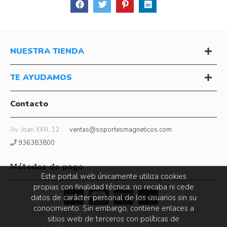
NUESTRA TIENDA
TE AYUDAMOS
Contacto
Av. Joan XXIII, 12
ventas@soportesmagneticos.com
936383800
Métodos de pago
Este portal web únicamente utiliza cookies
propias con finalidad técnica, no recaba ni cede
datos de carácter personal de los usuarios sin su
conocimiento. Sin embargo, contiene enlaces a
sitios web de terceros con políticas de