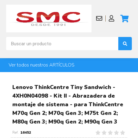
Ver todos nuestros ARTÍCULOS
Lenovo ThinkCentre Tiny Sandwich -
4XH0N04098 - Kit II - Abrazadera de
montaje de sistema - para ThinkCentre
M70q Gen 2; M70q Gen 3; M75t Gen 2;
M80q Gen 3; M90q Gen 2; M90q Gen 3
16452