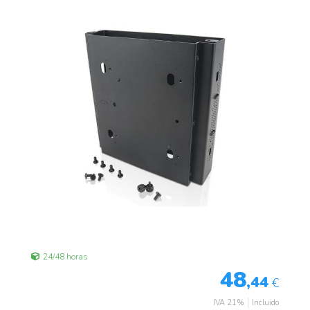
24/48 horas
48
,44
€
IVA 21%
Incluido