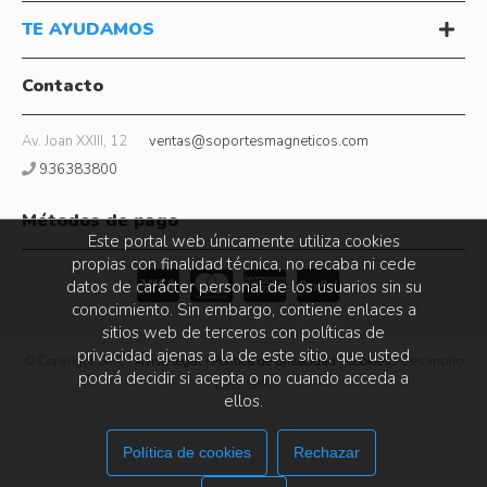
TE AYUDAMOS
Contacto
Av. Joan XXIII, 12
ventas@soportesmagneticos.com
936383800
Métodos de pago
Este portal web únicamente utiliza cookies
propias con finalidad técnica, no recaba ni cede
datos de carácter personal de los usuarios sin su
conocimiento. Sin embargo, contiene enlaces a
sitios web de terceros con políticas de
privacidad ajenas a la de este sitio, que usted
© Copyright SMC |
Aviso legal
|
Política de privacidad
|
Cookies
| Desarrollo
podrá decidir si acepta o no cuando acceda a
web: SMC
ellos.
Política de cookies
Rechazar