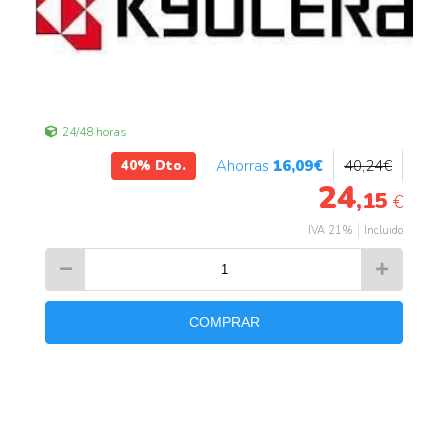
24/48 horas
16
,09
€
40
,24
€
40%
Dto.
24
,15
€
IVA 21%
Incluido
COMPRAR