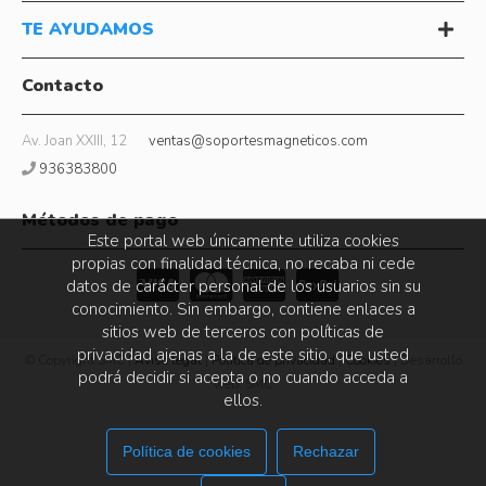
TE AYUDAMOS
Contacto
Av. Joan XXIII, 12
ventas@soportesmagneticos.com
936383800
Métodos de pago
Este portal web únicamente utiliza cookies
propias con finalidad técnica, no recaba ni cede
datos de carácter personal de los usuarios sin su
conocimiento. Sin embargo, contiene enlaces a
sitios web de terceros con políticas de
privacidad ajenas a la de este sitio, que usted
© Copyright SMC |
Aviso legal
|
Política de privacidad
|
Cookies
| Desarrollo
podrá decidir si acepta o no cuando acceda a
web: SMC
ellos.
Política de cookies
Rechazar