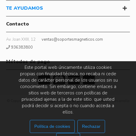
TE AYUDAMOS
Contacto
Av. Joan XXIII, 12
ventas@soportesmagneticos.com
936383800
Métodos de pago
Este portal web únicamente utiliza cookies
propias con finalidad técnica, no recaba ni cede
datos de carácter personal de los usuarios sin su
conocimiento. Sin embargo, contiene enlaces a
sitios web de terceros con políticas de
privacidad ajenas a la de este sitio, que usted
© Copyright SMC |
Aviso legal
|
Política de privacidad
|
Cookies
| Desarrollo
podrá decidir si acepta o no cuando acceda a
web: SMC
ellos.
Política de cookies
Rechazar