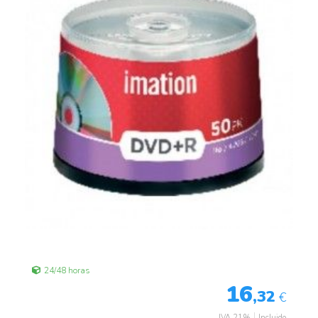
24/48 horas
16
,32
€
IVA 21%
Incluido