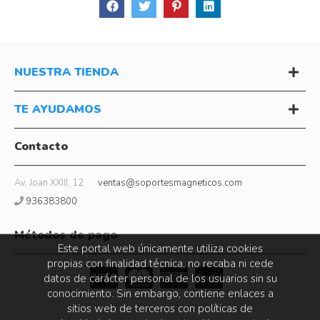
NUESTRA TIENDA
TE AYUDAMOS
Contacto
Av. Joan XXIII, 12
ventas@soportesmagneticos.com
936383800
Métodos de pago
Este portal web únicamente utiliza cookies
propias con finalidad técnica, no recaba ni cede
datos de carácter personal de los usuarios sin su
conocimiento. Sin embargo, contiene enlaces a
sitios web de terceros con políticas de