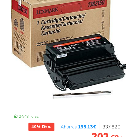
24/48 horas
135
,13
€
337
,82
€
40%
Dto.
202