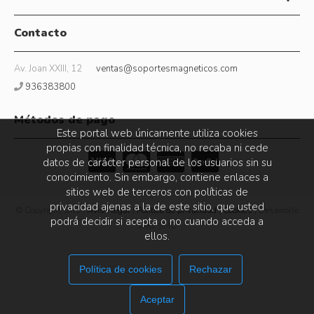
Contacto
Av. Joan XXIII, 12
ventas@soportesmagneticos.com
936383800
Métodos de pago
Este portal web únicamente utiliza cookies
propias con finalidad técnica, no recaba ni cede
datos de carácter personal de los usuarios sin su
conocimiento. Sin embargo, contiene enlaces a
sitios web de terceros con políticas de
privacidad ajenas a la de este sitio, que usted
© Copyright SMC |
Aviso legal
|
Política de privacidad
|
Cookies
| Desarrollo
podrá decidir si acepta o no cuando acceda a
web: SMC
ellos.
Política de cookies
Rechazar
Aceptar