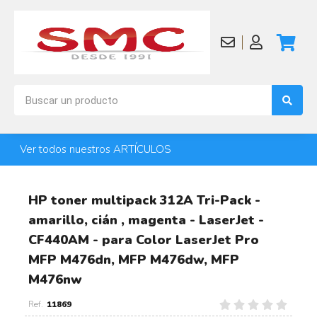
Ver todos nuestros ARTÍCULOS
HP toner multipack 312A Tri-Pack -
amarillo, cián , magenta - LaserJet -
CF440AM - para Color LaserJet Pro
MFP M476dn, MFP M476dw, MFP
M476nw
11869