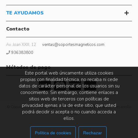
TE AYUDAMOS
Contacto
Av. Joan XXIII, 12
ventas@soportesmagneticos.com
936383800
Métodos de pago
Este portal web únicamente utiliza cookies
propias con finalidad técnica, no recaba ni cede
datos de carácter personal de los usuarios sin su
conocimiento. Sin embargo, contiene enlaces a
sitios web de terceros con políticas de
privacidad ajenas a la de este sitio, que usted
© Copyright SMC |
Aviso legal
|
Política de privacidad
|
Cookies
| Desarrollo
podrá decidir si acepta o no cuando acceda a
web: SMC
ellos.
Política de cookies
Rechazar