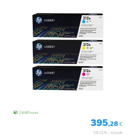
24/48 horas
395
,28
€
IVA 21%
Incluido