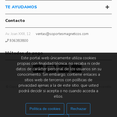
TE AYUDAMOS
Contacto
Av. Joan XXIII, 12
ventas@soportesmagneticos.com
936383800
Métodos de pago
Este portal web únicamente utiliza cookies
propias con finalidad técnica, no recaba ni cede
datos de carácter personal de los usuarios sin su
conocimiento. Sin embargo, contiene enlaces a
sitios web de terceros con políticas de
privacidad ajenas a la de este sitio, que usted
© Copyright SMC |
Aviso legal
|
Política de privacidad
|
Cookies
| Desarrollo
podrá decidir si acepta o no cuando acceda a
web: SMC
ellos.
Política de cookies
Rechazar