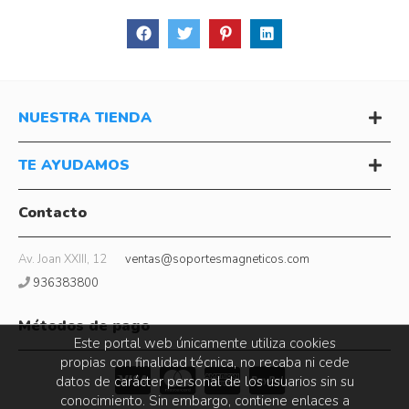
NUESTRA TIENDA
TE AYUDAMOS
Contacto
Av. Joan XXIII, 12
ventas@soportesmagneticos.com
936383800
Métodos de pago
Este portal web únicamente utiliza cookies
propias con finalidad técnica, no recaba ni cede
datos de carácter personal de los usuarios sin su
conocimiento. Sin embargo, contiene enlaces a