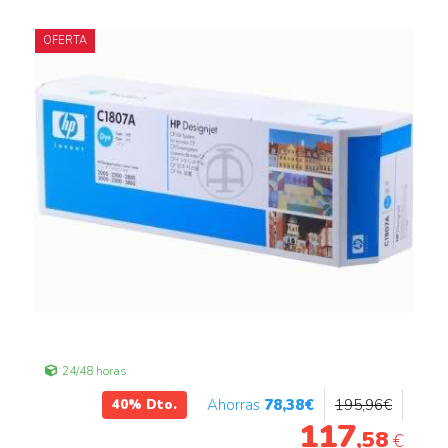
OFERTA
24/48 horas
78
,38
€
195
,96
€
40%
Dto.
117
,58
€